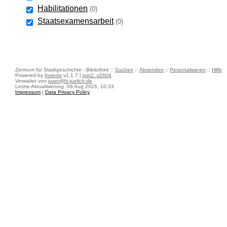
Habilitationen
(0)
Staatsexamensarbeit
(0)
Zentrum für Stadtgeschichte - Bibliothek ::
Suchen
::
Absenden
::
Personalisieren
::
Hilfe
Powered by
Invenio
v1.1.7 |
join2_v2604
Verwaltet von
juser@fz-juelich.de
Letzte Aktualisierung: 08 Aug 2026, 10:33
Impressum
|
Data Privacy Policy