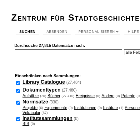
Zentrum für Stadtgeschichte
SUCHEN
ABSENDEN
PERSONALISIEREN
HILFE
Durchsuche 27,816 Datensätze nach:
Einschränken nach Sammlungen:
Library Catalogue
(27,484)
Dokumenttypen
(27,486)
Aufsätze
Bücher
Ereignisse
Andere
Patente
(20)
(27,410)
(0)
(0)
(0
Normsätze
(330)
Projekte
Experimente
Institutionen
Institute
Persone
(6)
(0)
(0)
(1)
Vokabular
(67)
Institutssammlungen
(0)
BIB
(0)